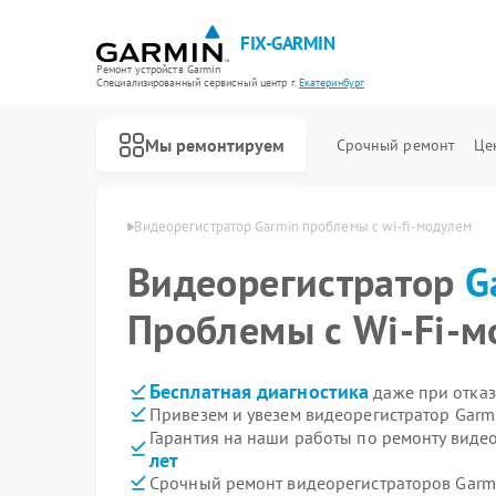
FIX-GARMIN
Ремонт устройств Garmin
Специализированный cервисный центр г.
Екатеринбург
Мы ремонтируем
Срочный ремонт
Це
min в Екатеринбурге
Видеорегистратор Garmin проблемы с wi-fi-модулем
Видеорегистратор
G
Проблемы с Wi-Fi-м
Бесплатная диагностика
даже при отказ
Привезем и увезем видеорегистратор Garm
Гарантия на наши работы по ремонту виде
лет
Срочный ремонт видеорегистраторов Garmi
Ремонт GPS-ошейников Garmin
Ремонт спутниковых телефонов Garmin
Ремонт велокомпьютеров Garmin