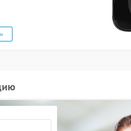
ны
цию