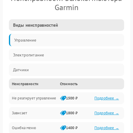
Garmin
Виды неисправностей
Управление
Электропитание
Датчики
Неисправности
Стоимость
Навигация
Не реагирует управление
1500 ₽
Подробнее →
Зависает
1800 ₽
Подробнее →
Ошибка меню
1400 ₽
Подробнее →