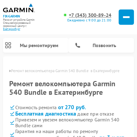
+7 (343) 300-89-24
FIX-GARMIN
Ежедневно с 9:00 до 21:00
Ремонт устройств Garmin
Специализированный
cервисный центр г.
Екатеринбург
Мы ремонтируем
Позвонить
бурге
Ремонт велокомпьютера Garmin 540 Bundle  в Екатеринбурге
Ремонт велокомпьютера Garmin
540 Bundle в Екатеринбурге
от 270 руб.
Стоимость ремонта
Бесплатная диагностика
даже при отказе
Привезем и увезем велокомпьютер Garmin 540
Bundle сами
Ремонт видеорегистраторов Garmin
Ремонт спутниковых телефонов Garmin
Гарантия на наши работы по ремонту