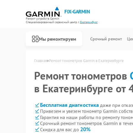
FIX-GARMIN
Ремонт устройств Garmin
Специализированный cервисный центр г.
Екатеринбург
Мы ремонтируем
Срочный ремонт
Це
Главная
Ремонт тонометров Garmin в Екатеринбурге
Ремонт тонометров
в Екатеринбурге от 
Бесплатная диагностика
даже при отказ
Привезем и увезем тонометр Garmin собст
Гарантия на наши работы по ремонту тоно
Срочный ремонт тонометров Garmin в тече
20%
Скидка для вас до
Ремонт GPS-ошейников Garmin
Ремонт спутниковых телефонов Garmin
Ремонт видеорегистраторов Garmin
Ремонт велокомпьютеров Garmin