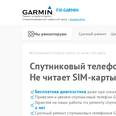
FIX-GARMIN
Ремонт устройств Garmin
Специализированный cервисный центр г.
Екатеринбург
Мы ремонтируем
Срочный ремонт
Це
min в Екатеринбурге
Спутниковый телефон Garmin не читает sim-карты
Спутниковый телеф
Не читает SIM-карт
Бесплатная диагностика
даже при отказ
Привезем и увезем спутниковый телефон G
Гарантия на наши работы по ремонту спут
х лет
Срочный ремонт спутниковых телефонов Ga
Ремонт GPS-ошейников Garmin
Ремонт видеорегистраторов Garmin
Ремонт велокомпьютеров Garmin