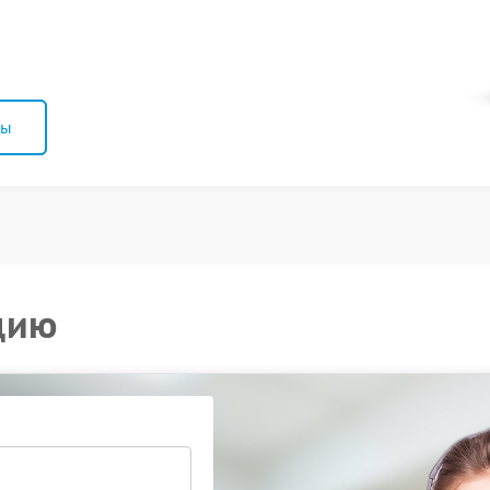
ны
цию