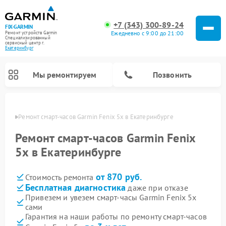
+7 (343) 300-89-24
FIX-GARMIN
Ежедневно с 9:00 до 21:00
Ремонт устройств Garmin
Специализированный
cервисный центр г.
Екатеринбург
Мы ремонтируем
Позвонить
бурге
Ремонт смарт-часов Garmin Fenix 5x в Екатеринбурге
Ремонт смарт-часов Garmin Fenix
5x в Екатеринбурге
от 870 руб.
Стоимость ремонта
Бесплатная диагностика
даже при отказе
Привезем и увезем смарт-часы Garmin Fenix 5x
сами
Ремонт спутниковых телефонов Garmin
Ремонт видеорегистраторов Garmin
Ремонт велокомпьютеров Garmin
Гарантия на наши работы по ремонту смарт-часов