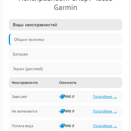
Garmin
Виды неисправностей
Общие поломки
Батарея
Экран (дисплей)
Неисправности
Стоимость
Электропитание
Зависают
990 ₽
Подробнее →
Датчики
Не включаются
990 ₽
Подробнее →
Связь
Попала вода
990 ₽
Подробнее →
Дисплей