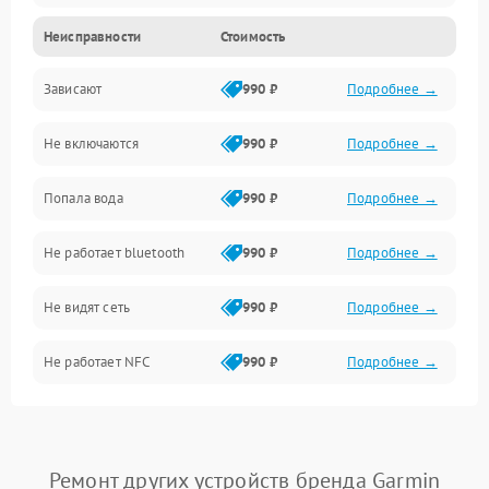
Неисправности
Стоимость
Электропитание
Зависают
990 ₽
Подробнее →
Датчики
Не включаются
990 ₽
Подробнее →
Связь
Попала вода
990 ₽
Подробнее →
Дисплей
Не работает bluetooth
990 ₽
Подробнее →
Разговор (микрофон, динамик)
Не видят сеть
990 ₽
Подробнее →
Не работает NFC
990 ₽
Подробнее →
Ремонт других устройств бренда Garmin