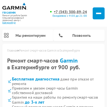
+7 (343) 300-89-24
FIX-GARMIN
Ежедневно с 9:00 до 21:00
Ремонт устройств Garmin
Специализированный
cервисный центр г.
Екатеринбург
Мы ремонтируем
Позвонить
Главная
Ремонт смарт-часов Garmin в Екатеринбурге
Ремонт смарт-часов
Garmin
в Екатеринбурге от 900 руб.
Бесплатная диагностика
даже при отказе от
ремонта
Привезем и увезем смарт-часы Garmin
собственной доставкой
Гарантия на наши работы по ремонту смарт-часов
Ремонт спутниковых телефонов Garmin
Ремонт видеорегистраторов Garmin
Ремонт велокомпьютеров Garmin
до 3-х лет
Garmin
Срочный ремонт смарт-часов Garmin в течении