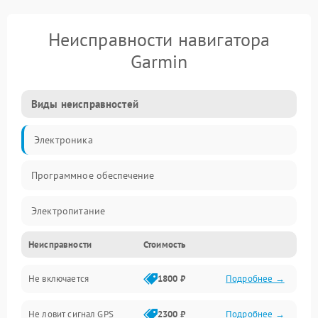
Неисправности навигатора
Garmin
Виды неисправностей
Электроника
Программное обеспечение
Электропитание
Неисправности
Стоимость
Механические повреждения
Не включается
1800 ₽
Подробнее →
Навигация
Не ловит сигнал GPS
2300 ₽
Подробнее →
Аудио