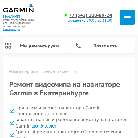
+7 (343) 300-89-24
FIX-GARMIN
Ежедневно с 9:00 до 21:00
Ремонт устройств Garmin
Специализированный
cервисный центр г.
Екатеринбург
Мы ремонтируем
Позвонить
бурге
Навигатор Garmin ремонт видеочипа
Ремонт видеочипа на навигаторе
Garmin в Екатеринбурге
Привезем и увезем навигатора Garmin
собственной доставкой
Гарантия на наши работы по ремонту навигаторов
до 3-х лет
Garmin
Ремонт спутниковых телефонов Garmin
Ремонт видеорегистраторов Garmin
Ремонт велокомпьютеров Garmin
Срочный ремонт навигаторов Garmin в течении
часа