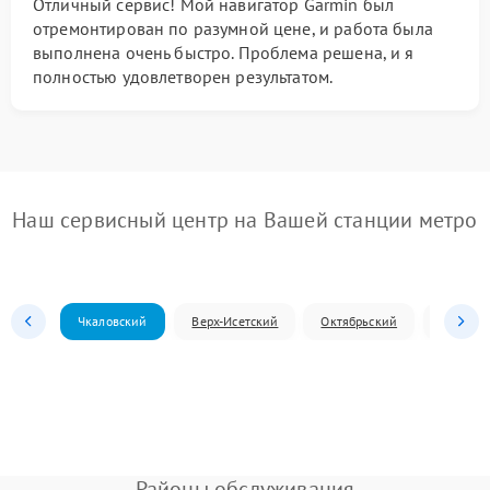
Отличный сервис! Мой навигатор Garmin был
отремонтирован по разумной цене, и работа была
выполнена очень быстро. Проблема решена, и я
полностью удовлетворен результатом.
Наш сервисный центр на Вашей станции метро
Чкаловский
Верх-Исетский
Октябрьский
Железн
Районы обслуживания