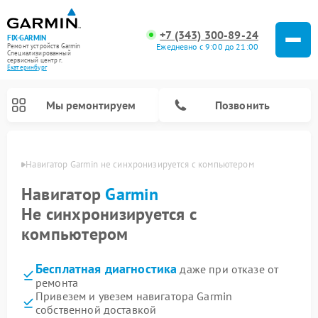
+7 (343) 300-89-24
FIX-GARMIN
Ежедневно с 9:00 до 21:00
Ремонт устройств Garmin
Специализированный
cервисный центр г.
Екатеринбург
Мы ремонтируем
Позвонить
бурге
Навигатор Garmin не синхронизируется с компьютером
Навигатор
Garmin
Не синхронизируется с
компьютером
Бесплатная диагностика
даже при отказе от
ремонта
Привезем и увезем навигатора Garmin
Ремонт спутниковых телефонов Garmin
Ремонт видеорегистраторов Garmin
Ремонт велокомпьютеров Garmin
собственной доставкой