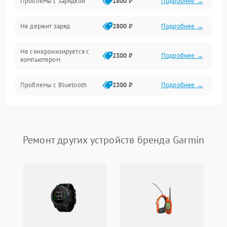
Проблемы с зарядкой
1800 ₽
Подробнее →
Управление
Не держит заряд
2800 ₽
Подробнее →
Связь
Не синхронизируется с
Корпус/Герметичность
2300 ₽
Подробнее →
компьютером
Электронные компоненты
Проблемы с Bluetooth
2300 ₽
Подробнее →
Ремонт других устройств бренда Garmin