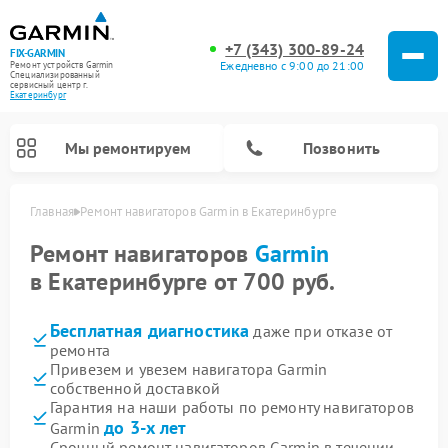
+7 (343) 300-89-24
FIX-GARMIN
Ежедневно с 9:00 до 21:00
Ремонт устройств Garmin
Специализированный
cервисный центр г.
Екатеринбург
Мы ремонтируем
Позвонить
Главная
Ремонт навигаторов Garmin в Екатеринбурге
Ремонт навигаторов
Garmin
в Екатеринбурге от 700 руб.
Бесплатная диагностика
даже при отказе от
ремонта
Привезем и увезем навигатора Garmin
собственной доставкой
Гарантия на наши работы по ремонту навигаторов
Ремонт спутниковых телефонов Garmin
Ремонт видеорегистраторов Garmin
Ремонт велокомпьютеров Garmin
до 3-х лет
Garmin
Срочный ремонт навигаторов Garmin в течении