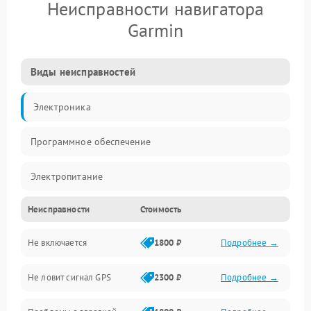
Неисправности навигатора
Garmin
Виды неисправностей
Электроника
Программное обеспечение
Электропитание
Неисправности
Стоимость
Механические повреждения
Не включается
1800 ₽
Подробнее →
Навигация
Не ловит сигнал GPS
2300 ₽
Подробнее →
Аудио