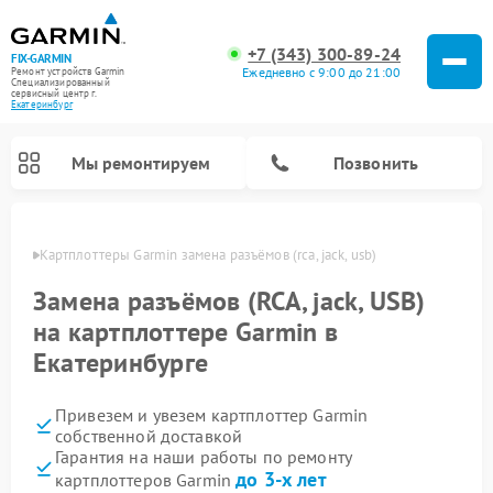
+7 (343) 300-89-24
FIX-GARMIN
Ежедневно с 9:00 до 21:00
Ремонт устройств Garmin
Специализированный
cервисный центр г.
Екатеринбург
Мы ремонтируем
Позвонить
бурге
Картплоттеры Garmin замена разъёмов (rca, jack, usb)
Замена разъёмов (RCA, jack, USB)
на картплоттере Garmin в
Екатеринбурге
Привезем и увезем картплоттер Garmin
собственной доставкой
Гарантия на наши работы по ремонту
Ремонт спутниковых телефонов Garmin
Ремонт видеорегистраторов Garmin
Ремонт велокомпьютеров Garmin
до 3-х лет
картплоттеров Garmin