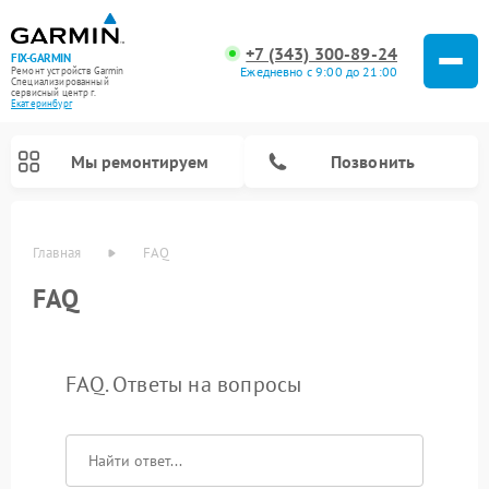
+7 (343) 300-89-24
FIX-GARMIN
Ежедневно с 9:00 до 21:00
Ремонт устройств Garmin
Специализированный
cервисный центр г.
Екатеринбург
Мы ремонтируем
Позвонить
Главная
FAQ
FAQ
FAQ. Ответы на вопросы
Ремонт видеорегистраторов Garmin
Ремонт велокомпьютеров Garmin
Ремонт спутниковых телефонов Garmin